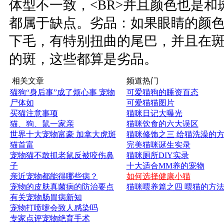
体型不一致，<BR>并且颜色也是
都属于缺点。劣品：如果眼睛的颜
下毛，有特别扭曲的尾巴，并且在
的斑，这些都算是劣品。
相关文章
频道热门
猫狗“身后事”成了烦心事 宠物
可爱猫狗的睡资百态
尸体如
可爱猫猫图片
买猫注意事项
猫咪日记大曝光
猫、狗、鼠一家亲
猫咪饮食的六大误区
世界十大宠物富豪 加拿大虎斑
猫咪修饰之三 给猫洗澡的
猫首富
完美猫咪诞生实录
宠物猫不敢抓老鼠反被咬伤鼻
猫咪厕所DIY实录
子
十大适合MM养的宠物
亲近宠物都能得哪些病？
如何选择健康小猫
宠物的皮肤真菌病的防治要点
猫咪喂养篇之四 喂猫的方
有关宠物肠胃病新知
宠物打喷嚏会致人感染吗
专家点评宠物绝育手术