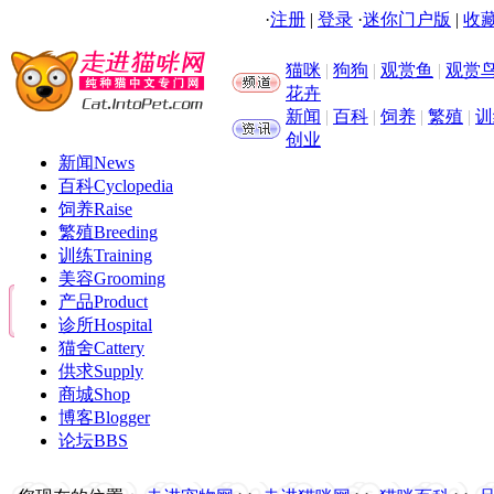
·
注册
|
登录
·
迷你门户版
|
收藏
猫咪
|
狗狗
|
观赏鱼
|
观赏
花卉
新闻
|
百科
|
饲养
|
繁殖
|
训
创业
新闻
News
百科
Cyclopedia
饲养
Raise
繁殖
Breeding
训练
Training
美容
Grooming
产品
Product
诊所
Hospital
猫舍
Cattery
供求
Supply
商城
Shop
博客
Blogger
论坛
BBS