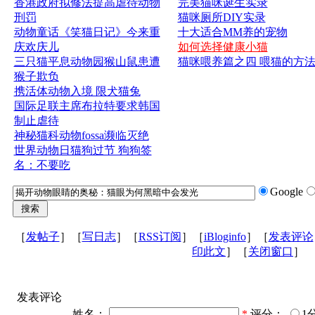
香港政府拟修法提高虐待动物
完美猫咪诞生实录
刑罚
猫咪厕所DIY实录
动物童话《笑猫日记》今来重
十大适合MM养的宠物
庆欢庆儿
如何选择健康小猫
三只猫平息动物园猴山鼠患遭
猫咪喂养篇之四 喂猫的方
猴子欺负
携活体动物入境 限犬猫兔
国际足联主席布拉特要求韩国
制止虐待
神秘猫科动物fossa濒临灭绝
世界动物日猫狗过节 狗狗签
名：不要吃
Google
［
发帖子
］［
写日志
］［
RSS订阅
］［
iBloginfo
］［
发表评论
印此文
］［
关闭窗口
］
发表评论
姓名：
*
评分：
1