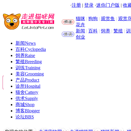
·
注册
|
登录
·
迷你门户版
|
收藏
猫咪
|
狗狗
|
观赏鱼
|
观赏
花卉
新闻
|
百科
|
饲养
|
繁殖
|
训
创业
新闻
News
百科
Cyclopedia
饲养
Raise
繁殖
Breeding
训练
Training
美容
Grooming
产品
Product
诊所
Hospital
猫舍
Cattery
供求
Supply
商城
Shop
博客
Blogger
论坛
BBS