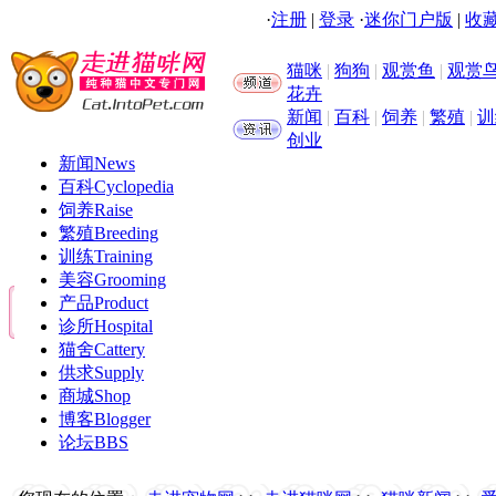
·
注册
|
登录
·
迷你门户版
|
收藏
猫咪
|
狗狗
|
观赏鱼
|
观赏
花卉
新闻
|
百科
|
饲养
|
繁殖
|
训
创业
新闻
News
百科
Cyclopedia
饲养
Raise
繁殖
Breeding
训练
Training
美容
Grooming
产品
Product
诊所
Hospital
猫舍
Cattery
供求
Supply
商城
Shop
博客
Blogger
论坛
BBS