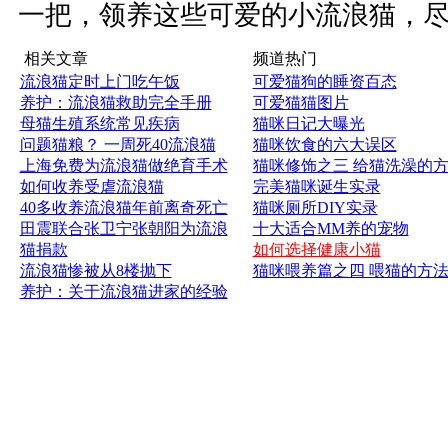
一把，领养这些可爱的小流浪猫，
相关文章
频道热门
流浪猫定时上门吃午饭
可爱猫狗的睡资百态
养护：流浪猫救助完全手册
可爱猫猫图片
母猫生殖系统常见疾病
猫咪日记大曝光
问题猫粮？ 一周死40流浪猫
猫咪饮食的六大误区
上海免费为流浪猫做绝育手术
猫咪修饰之三 给猫洗澡的
如何收养受虐流浪猫
完美猫咪诞生实录
40多收养流浪猫年前离奇死亡
猫咪厕所DIY实录
田震联合张卫宁张朝阳为流浪
十大适合MM养的宠物
猫捐款
如何选择健康小猫
流浪猫惨被从8楼抛下
猫咪喂养篇之四 喂猫的方
养护：关于流浪猫进家的经验