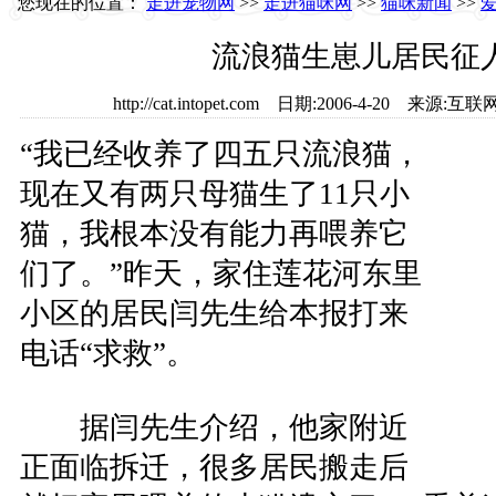
您现在的位置：
走进宠物网
>>
走进猫咪网
>>
猫咪新闻
>>
流浪猫生崽儿居民征
http://cat.intopet.com 日期:2006-4-20 来
“我已经收养了四五只流浪猫，
现在又有两只母猫生了11只小
猫，我根本没有能力再喂养它
们了。”昨天，家住莲花河东里
小区的居民闫先生给本报打来
电话“求救”。
据闫先生介绍，他家附近
正面临拆迁，很多居民搬走后