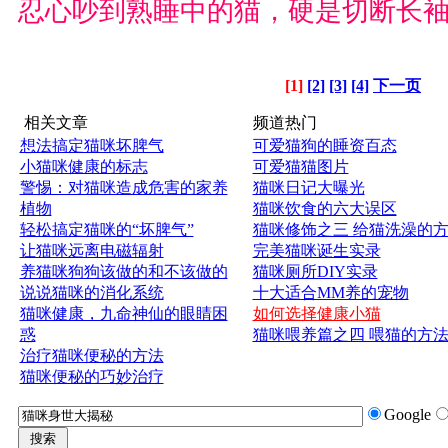
忍心吵到熟睡中的猫，硬是切断长
[1]
[2]
[3]
[4]
下一页
相关文章
频道热门
想法搞定猫咪坏脾气
可爱猫狗的睡资百态
小猫咪健康的标志
可爱猫猫图片
警惕：对猫咪造成危害的家养
猫咪日记大曝光
植物
猫咪饮食的六大误区
轻松搞定猫咪的“坏脾气”
猫咪修饰之三 给猫洗澡的
让猫咪远离电磁辐射
完美猫咪诞生实录
养猫咪狗狗该做的和不该做的
猫咪厕所DIY实录
说说猫咪的消化系统
十大适合MM养的宠物
猫咪健康，九命神仙的眼睛困
如何选择健康小猫
惑
猫咪喂养篇之四 喂猫的方
治疗猫咪便秘的方法
猫咪便秘的巧妙治疗
Google