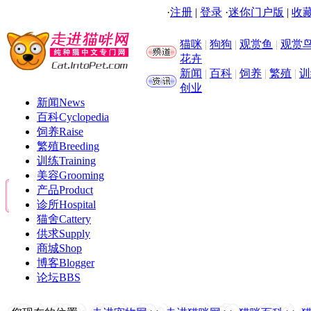
·
注册
|
登录
·
迷你门户版
|
收藏
猫咪
|
狗狗
|
观赏鱼
|
观赏
花卉
新闻
|
百科
|
饲养
|
繁殖
|
训
创业
新闻
News
百科
Cyclopedia
饲养
Raise
繁殖
Breeding
训练
Training
美容
Grooming
产品
Product
诊所
Hospital
猫舍
Cattery
供求
Supply
商城
Shop
博客
Blogger
论坛
BBS