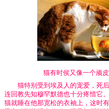
猫有时侯又像一个顽皮
猫特别受到埃及人的宠爱，死后
连回教先知穆罕默德也十分疼惜它
猫就睡在他那宽松的衣袖上，这时