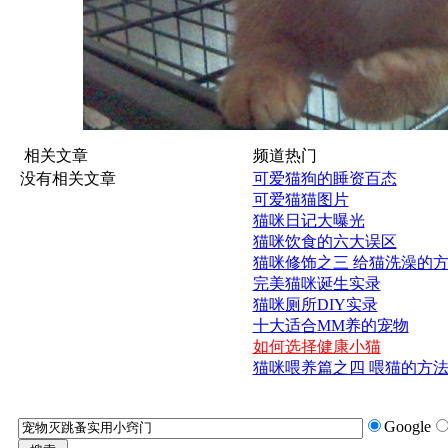
相关文章
频道热门
没有相关文章
可爱猫狗的睡资百态
可爱猫猫图片
猫咪日记大曝光
猫咪饮食的六大误区
猫咪修饰之三 给猫洗澡的
完美猫咪诞生实录
猫咪厕所DIY实录
十大适合MM养的宠物
如何选择健康小猫
猫咪喂养篇之四 喂猫的方
Google