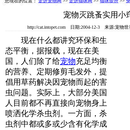
您现在的位置：
走进宠物网
>>
走进猫咪网
>>
猫咪诊所
>>
宠物灭跳蚤实用小
http://cat.intopet.com 日期:2004-12-3 来
现在什么都讲究环保和生
态平衡，据报载，现在在美
国，人们除了给
宠物
充足均衡
的营养、定期修剪毛发外，提
倡用草药解决因宠物而起的害
虫问题。实际上，大部分美国
人目前都不再直接向宠物身上
喷洒化学杀虫剂。一方面，杀
虫剂中都或多或少含有化学成