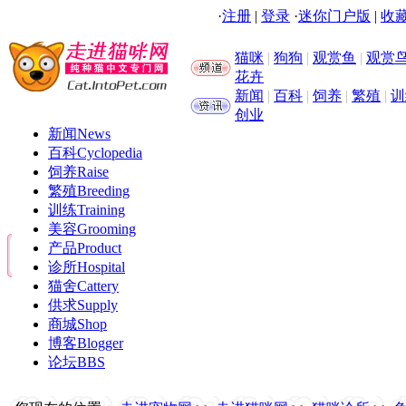
·
注册
|
登录
·
迷你门户版
|
收藏
猫咪
|
狗狗
|
观赏鱼
|
观赏
花卉
新闻
|
百科
|
饲养
|
繁殖
|
训
创业
新闻
News
百科
Cyclopedia
饲养
Raise
繁殖
Breeding
训练
Training
美容
Grooming
产品
Product
诊所
Hospital
猫舍
Cattery
供求
Supply
商城
Shop
博客
Blogger
论坛
BBS