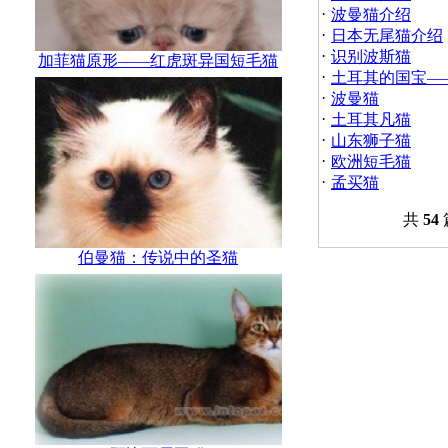
·
波曼猫介绍
·
日本无尾猫介绍
·
识别波斯猫
加菲猫原形——红虎斑异国短毛猫
·
土耳其的国宝—
·
波曼猫
·
土耳其凡猫
·
山东狮子猫
·
欧洲短毛猫
·
孟买猫
共
54
伯曼猫：传说中的圣猫