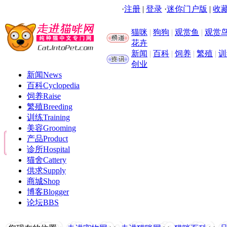
·
注册
|
登录
·
迷你门户版
|
收藏
猫咪
|
狗狗
|
观赏鱼
|
观赏
花卉
新闻
|
百科
|
饲养
|
繁殖
|
训
创业
新闻
News
百科
Cyclopedia
饲养
Raise
繁殖
Breeding
训练
Training
美容
Grooming
产品
Product
诊所
Hospital
猫舍
Cattery
供求
Supply
商城
Shop
博客
Blogger
论坛
BBS