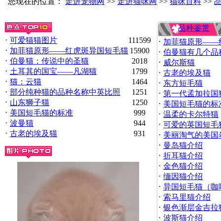
您现在的位置：
走进宠物网
>>
走进猫咪网
>>
猫咪百科
>>
品种鉴赏
·
可爱猫猫图片
111599
·
加菲猫原形——
·
加菲猫原形——红虎斑异国短毛猫
15900
·
伯曼猫有几个品
·
伯曼猫：传说中的圣猫
2018
·
威尔斯猫
·
土耳其的国宝——凡湖猫
1799
·
古老的埃及猫
·
猫：云猫
1464
·
东方短毛猫
·
部分纯种猫的品种名称中英比照
1251
·
第一代孟加拉国
·
山东狮子猫
1250
·
美国短毛猫的标
·
美国短毛猫的标准
999
·
温柔的卡尔特猫
·
波曼猫
944
·
可爱的英国短毛
·
古老的埃及猫
931
·
美丽淘气的美国
·
曼岛猫介绍
·
折耳猫介绍
·
金色猫介绍
·
缅因猫介绍
·
异国短毛猫（咖
·
索马里猫介绍
·
银色渐层金吉拉
·
波斯猫介绍