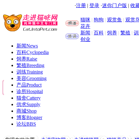
·
注册
|
登录
·
迷你门户版
|
收藏
猫咪
|
狗狗
|
观赏鱼
|
观赏
花卉
新闻
|
百科
|
饲养
|
繁殖
|
训
创业
新闻
News
百科
Cyclopedia
饲养
Raise
繁殖
Breeding
训练
Training
美容
Grooming
产品
Product
诊所
Hospital
猫舍
Cattery
供求
Supply
商城
Shop
博客
Blogger
论坛
BBS